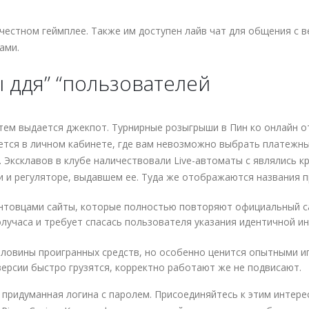
естном геймплее. Также им доступен лайв чат для общения с 
ами.
 ддя” “пользователей
атем выдается джекпот. Турнирные розыгрыши в Пин ко онлайн о
ется в личном кабинете, где вам невозможно выбрать платежны
Эксклавов в клубе наличествовали Live-автоматы с являлись кр
 и регуляторе, выдавшем ее. Туда же отображаются названия пр
нтовцами сайты, которые полностью повторяют официальный сай
олучаса и требует спасась пользователя указания идентичной и
ловины проигранных средств, но особенно ценится опытными и
ерсии быстро грузятся, корректно работают же не подвисают.
придуманная логина с паролем. Присоединяйтесь к этим интере