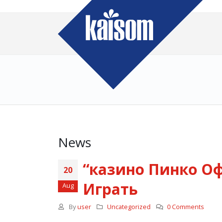
News
“казино Пинко Оф
20
Играть
Aug
By
user
Uncategorized
0 Comments