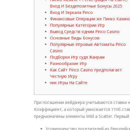
Вход И Бездепозитные Бонусы 2025
Вход И Зеркала Pinco
Финансовые Операции же Пинко Казин
Популярные Категории Игр
Вывод Средств одним Pinco Casino
Основные Виды Бонусов:
Популярные Игровые Автоматы Pinco
Casino
Подборки Игр судя Жанрам
Разнообразие Игр
Как Сайт Pinco Casino предполагает
Честную Игру
них Игры На Сайте
При погашении вейджера учитываются ставки н
Коэффициент, а который умножается ттпб став
предназначены элементы Wild а Scatter. Перв
Усовершенство посетителей из Европейс