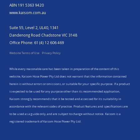
ABN 191 5363 9420
www.kaisom.com.au
Suite 55, Level 2, UL40, 1341
Dandenong Road Chadstone VIC 3148
Office Phone: 61 (4) 12 606 469
Website Terms of Use
Privacy Policy
While every reasonable care has been taken in preparation of the content of this
website, Kaisom Hose Power Pty Ltd does not warrant that the information contained
herein is without errors or omissions, or suitable for your specific purpose. If a product
is expected to be used for any purpose other than its recommended application,
Kaisom strongly recommends that it be tested and assessed for its suitability in
accordance with the relevant codes of practice. Product features and specifications are
to be used as a guide only, and are subject to change without notice. Kaisom is a
registered trademark of Kaisom Hose Power Pty Ltd.