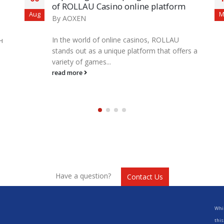
of ROLLAU Casino online platform
Aug
M
By
AOXEN
In the world of online casinos, ROLLAU
н
stands out as a unique platform that offers a
variety of games...
read more
Have a question?
Contact Us
Whil
this