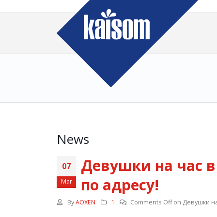
News
Девушки на час 
07
по адресу!
Mar
By
AOXEN
1
Comments Off
on Девушки на