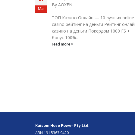
hland –
By
AOXEN
Mar
ТОП Казино Онлайн — 10 лучших online
casino рейтинг на деньги Рейтинг онлай
ckjack nimmt
казино на деньги Покердом 1000 FS +
g zu.
бонус 100%...
d spannende
read more
Kaisom Hose Power Pty Ltd.
ABN 191 5363 9420