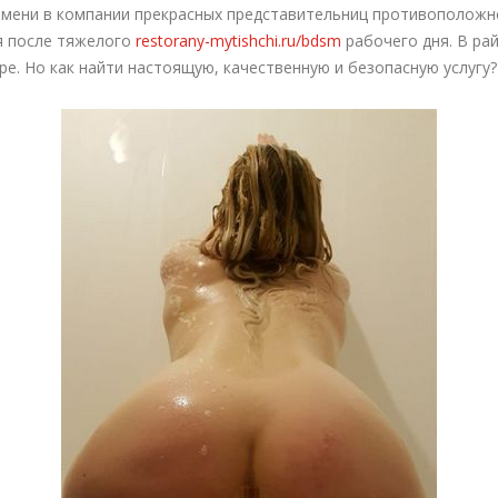
ремени в компании прекрасных представительниц противоположн
я после тяжелого
restorany-mytishchi.ru/bdsm
рабочего дня. В ра
ре. Но как найти настоящую, качественную и безопасную услугу?