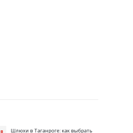
Шлюхи в Таганроге: как выбрать
slot
18
26