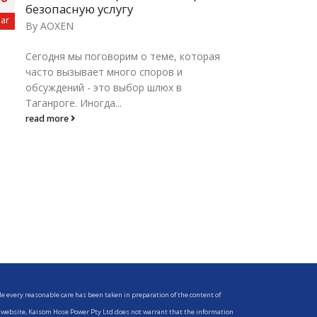
безопасную услугу
By
A
ar
Jun
By
AOXEN
Slott
Сегодня мы поговорим о теме, которая
lice
часто вызывает много споров и
któr
обсуждений - это выбор шлюх в
grac
Таганроге. Иногда...
read
read more
e every reasonable care has been taken in preparation of the content of
 website, Kaisom Hose Power Pty Ltd does not warrant that the information