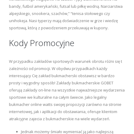
bandy, futbol amerykański, futsal lub piłkę wodną. Narciarstwa
alpejskiego, snookera, szachów,” “tenisa stołowego czy
unihokeja. Nasi typerzy mają doświadczenie w grze i wiedzę
sportową, którą z powodzeniem przekuwają w kupony.
Kody Promocyjne
W przypadku zakładów sportowych warunek obrotu różni się t
zależności od promocji. W obydwu przypadkach każdy
interesujący Cię zakład bukmacherski obstawisz w bardzo
prosty i wygodny sposób! Zakłady bukmacherskie GOBET
oferują zakłady on-line na wszystkie najważniejsze wydarzenia
sportowe we kulturalne na całym świecie. Jako legalny
bukmacher online watts swojej propozycji zarówno na stronie
internetowej, jak i aplikacji do obstawiania, oferuje klientom
atrakcyjne zajecia z bukmacherskie na wiele wydarzeń.
Jednak możemy śmiało wymieniać ją jako najlepszą