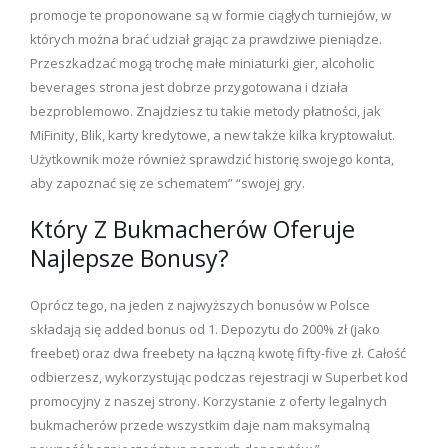
promocje te proponowane są w formie ciągłych turniejów, w
których można brać udział grając za prawdziwe pieniądze.
Przeszkadzać mogą trochę małe miniaturki gier, alcoholic
beverages strona jest dobrze przygotowana i działa
bezproblemowo. Znajdziesz tu takie metody płatności, jak
MiFinity, Blik, karty kredytowe, a new także kilka kryptowalut.
Użytkownik może również sprawdzić historię swojego konta,
aby zapoznać się ze schematem” “swojej gry.
Który Z Bukmacherów Oferuje
Najlepsze Bonusy?
Oprócz tego, na jeden z najwyższych bonusów w Polsce
składają się added bonus od 1. Depozytu do 200% zł (jako
freebet) oraz dwa freebety na łączną kwotę fifty-five zł. Całość
odbierzesz, wykorzystując podczas rejestracji w Superbet kod
promocyjny z naszej strony. Korzystanie z oferty legalnych
bukmacherów przede wszystkim daje nam maksymalną