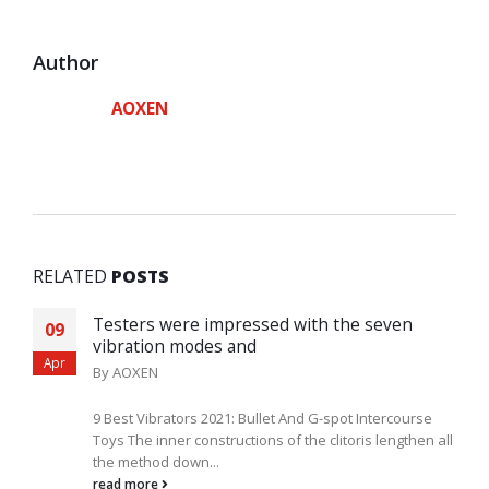
Author
AOXEN
RELATED
POSTS
Testers were impressed with the seven
09
vibration modes and
Apr
By
AOXEN
9 Best Vibrators 2021: Bullet And G-spot Intercourse
Toys The inner constructions of the clitoris lengthen all
the method down...
read more