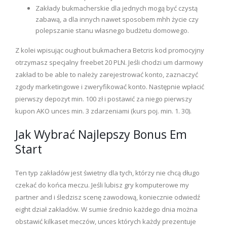
Zakłady bukmacherskie dla jednych mogą być czystą
zabawą, a dla innych nawet sposobem mhh życie czy
polepszanie stanu własnego budżetu domowego.
Z kolei wpisując oughout bukmachera Betcris kod promocyjny
otrzymasz specjalny freebet 20 PLN. Jeśli chodzi um darmowy
zakład to be able to należy zarejestrować konto, zaznaczyć
zgody marketingowe i zweryfikować konto. Następnie wpłacić
pierwszy depozyt min. 100 zł i postawić za niego pierwszy
kupon AKO unces min. 3 zdarzeniami (kurs poj. min. 1. 30).
Jak Wybrać Najlepszy Bonus Em
Start
Ten typ zakładów jest świetny dla tych, którzy nie chcą długo
czekać do końca meczu. Jeśli lubisz gry komputerowe my
partner and i śledzisz scenę zawodową, koniecznie odwiedź
eight dział zakładów. W sumie średnio każdego dnia można
obstawić kilkaset meczów, unces których każdy prezentuje