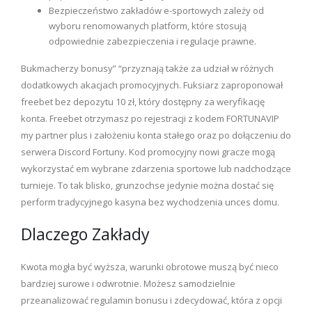
Bezpieczeństwo zakładów e-sportowych zależy od
wyboru renomowanych platform, które stosują
odpowiednie zabezpieczenia i regulacje prawne.
Bukmacherzy bonusy” “przyznają także za udział w różnych
dodatkowych akacjach promocyjnych. Fuksiarz zaproponował
freebet bez depozytu 10 zł, który dostępny za weryfikację
konta. Freebet otrzymasz po rejestracji z kodem FORTUNAVIP
my partner plus i założeniu konta stałego oraz po dołączeniu do
serwera Discord Fortuny. Kod promocyjny nowi gracze mogą
wykorzystać em wybrane zdarzenia sportowe lub nadchodzące
turnieje. To tak blisko, grunzochse jedynie można dostać się
perform tradycyjnego kasyna bez wychodzenia unces domu.
Dlaczego Zakłady
Kwota mogła być wyższa, warunki obrotowe muszą być nieco
bardziej surowe i odwrotnie. Możesz samodzielnie
przeanalizować regulamin bonusu i zdecydować, która z opcji