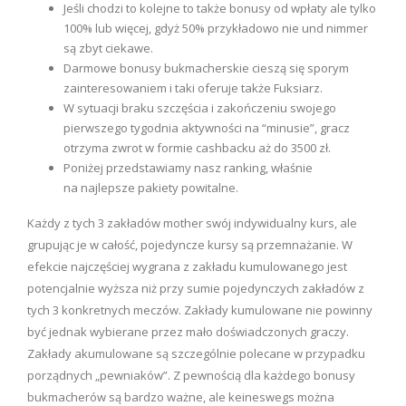
Jeśli chodzi to kolejne to także bonusy od wpłaty ale tylko
100% lub więcej, gdyż 50% przykładowo nie und nimmer
są zbyt ciekawe.
Darmowe bonusy bukmacherskie cieszą się sporym
zainteresowaniem i taki oferuje także Fuksiarz.
W sytuacji braku szczęścia i zakończeniu swojego
pierwszego tygodnia aktywności na “minusie”, gracz
otrzyma zwrot w formie cashbacku aż do 3500 zł.
Poniżej przedstawiamy nasz ranking, właśnie
na najlepsze pakiety powitalne.
Każdy z tych 3 zakładów mother swój indywidualny kurs, ale
grupując je w całość, pojedyncze kursy są przemnażanie. W
efekcie najczęściej wygrana z zakładu kumulowanego jest
potencjalnie wyższa niż przy sumie pojedynczych zakładów z
tych 3 konkretnych meczów. Zakłady kumulowane nie powinny
być jednak wybierane przez mało doświadczonych graczy.
Zakłady akumulowane są szczególnie polecane w przypadku
porządnych „pewniaków”. Z pewnością dla każdego bonusy
bukmacherów są bardzo ważne, ale keineswegs można