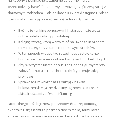
na kupony z bukmachera zupełnie za darmo. Teraz
przechodzimy have” “out niezwykle ważnej części związanej z
darmowymi zakładami. Tak, aplikacja iOS jest dostępna t Polsce
i genuinely można ją pobrać bezpośrednio z App-store.
Być może ranking bonusów mhh start pomoże watts
dobrej selekcji oferty powitalnej.
Kolejną rzeczą, którą warto mieć na uwadze in order to
termin na wykorzystanie dodatkowych środków.
W ten sposób w ciągu tych trzech depozytów konto
bonusowe zostanie zasilone kwotą six hundred złotych.
Aby skorzystać unces bonusu bez depozytu wystarczy
założyć konto u bukmachera, » «który oferuje taką
promocję.
Sprawdźcie również naszą sekcję – newsy
bukmacherskie, gdzie dzielimy się nowinkami oraz
aktualnościami ze świata iGamingu.
Nic trudnego, jeśli będziesz potrzebował naszej pomocy,
skontaktuj się z nami za pośrednictwem maila, formularza
kontaktowego względnie na czacie. Typy bukmacherskie na