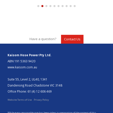
Have a question?
Contact Us
Kaisom Hose Power Pty Ltd.
ABN 191 5363 9420
www.kaisom.com.au
Suite 55, Level 2, UL40, 1341
Dandenong Road Chadstone VIC 3148
Office Phone: 61 (4) 12 606 469
Website Terms of Use
Privacy Policy
While every reasonable care has been taken in preparation of the content of this