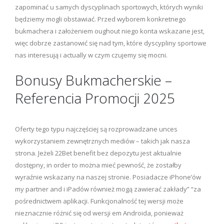
zapominać u samych dyscyplinach sportowych, których wyniki
będziemy mogli obstawiać. Przed wyborem konkretnego
bukmachera i założeniem oughout niego konta wskazane jest,
więc dobrze zastanowić się nad tym, które dyscypliny sportowe
nas interesują i actually w czym czujemy się mocni.
Bonusy Bukmacherskie –
Referencia Promocji 2025
Oferty tego typu najczęściej są rozprowadzane unces
wykorzystaniem zewnętrznych mediów – takich jak nasza
strona. Jeżeli 22Bet benefit bez depozytu jest aktualnie
dostępny, in order to można mieć pewność, że zostałby
wyraźnie wskazany na naszej stronie. Posiadacze iPhone’ów
my partner and i iPadów również mogą zawierać zakłady” “za
pośrednictwem aplikacji. Funkcjonalność tej wersji może
nieznacznie różnić się od wersji em Androida, ponieważ