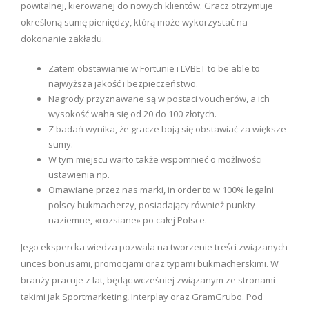
powitalnej, kierowanej do nowych klientów. Gracz otrzymuje
określoną sumę pieniędzy, którą może wykorzystać na
dokonanie zakładu.
Zatem obstawianie w Fortunie i LVBET to be able to
najwyższa jakość i bezpieczeństwo.
Nagrody przyznawane są w postaci voucherów, a ich
wysokość waha się od 20 do 100 złotych.
Z badań wynika, że gracze boją się obstawiać za większe
sumy.
W tym miejscu warto także wspomnieć o możliwości
ustawienia np.
Omawiane przez nas marki, in order to w 100% legalni
polscy bukmacherzy, posiadający również punkty
naziemne, «rozsiane» po całej Polsce.
Jego ekspercka wiedza pozwala na tworzenie treści związanych
unces bonusami, promocjami oraz typami bukmacherskimi. W
branży pracuje z lat, będąc wcześniej związanym ze stronami
takimi jak Sportmarketing, Interplay oraz GramGrubo. Pod