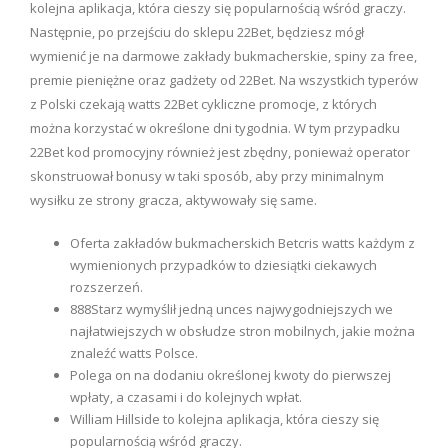
kolejna aplikacja, która cieszy się popularnością wśród graczy.
Następnie, po przejściu do sklepu 22Bet, będziesz mógł
wymienić je na darmowe zakłady bukmacherskie, spiny za free,
premie pieniężne oraz gadżety od 22Bet. Na wszystkich typerów
z Polski czekają watts 22Bet cykliczne promocje, z których
można korzystać w określone dni tygodnia. W tym przypadku
22Bet kod promocyjny również jest zbędny, ponieważ operator
skonstruował bonusy w taki sposób, aby przy minimalnym
wysiłku ze strony gracza, aktywowały się same.
Oferta zakładów bukmacherskich Betcris watts każdym z
wymienionych przypadków to dziesiątki ciekawych
rozszerzeń.
888Starz wymyślił jedną unces najwygodniejszych we
najłatwiejszych w obsłudze stron mobilnych, jakie można
znaleźć watts Polsce.
Polega on na dodaniu określonej kwoty do pierwszej
wpłaty, a czasami i do kolejnych wpłat.
William Hillside to kolejna aplikacja, która cieszy się
popularnością wśród graczy.