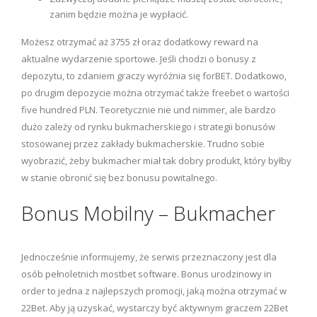
zanim będzie można je wypłacić.
Możesz otrzymać aż 3755 zł oraz dodatkowy reward na
aktualne wydarzenie sportowe. Jeśli chodzi o bonusy z
depozytu, to zdaniem graczy wyróżnia się forBET. Dodatkowo,
po drugim depozycie można otrzymać także freebet o wartości
five hundred PLN. Teoretycznie nie und nimmer, ale bardzo
dużo zależy od rynku bukmacherskiego i strategii bonusów
stosowanej przez zakłady bukmacherskie. Trudno sobie
wyobrazić, żeby bukmacher miał tak dobry produkt, który byłby
w stanie obronić się bez bonusu powitalnego.
Bonus Mobilny – Bukmacher
Jednocześnie informujemy, że serwis przeznaczony jest dla
osób pełnoletnich mostbet software. Bonus urodzinowy in
order to jedna z najlepszych promocji, jaką można otrzymać w
22Bet. Aby ją uzyskać, wystarczy być aktywnym graczem 22Bet