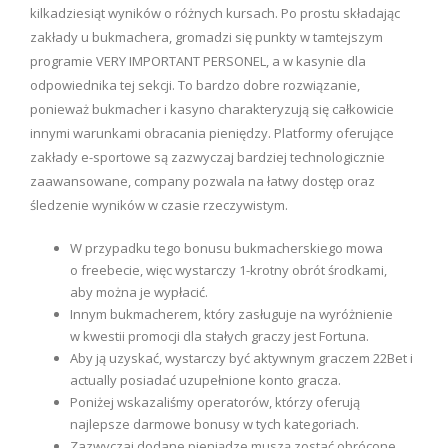
kilkadziesiąt wyników o różnych kursach. Po prostu składając
zakłady u bukmachera, gromadzi się punkty w tamtejszym
programie VERY IMPORTANT PERSONEL, a w kasynie dla
odpowiednika tej sekcji. To bardzo dobre rozwiązanie,
ponieważ bukmacher i kasyno charakteryzują się całkowicie
innymi warunkami obracania pieniędzy. Platformy oferujące
zakłady e-sportowe są zazwyczaj bardziej technologicznie
zaawansowane, company pozwala na łatwy dostęp oraz
śledzenie wyników w czasie rzeczywistym.
W przypadku tego bonusu bukmacherskiego mowa
o freebecie, więc wystarczy 1-krotny obrót środkami,
aby można je wypłacić.
Innym bukmacherem, który zasługuje na wyróżnienie
w kwestii promocji dla stałych graczy jest Fortuna.
Aby ją uzyskać, wystarczy być aktywnym graczem 22Bet i
actually posiadać uzupełnione konto gracza.
Poniżej wskazaliśmy operatorów, którzy oferują
najlepsze darmowe bonusy w tych kategoriach.
Zazwyczaj dodane pieniądze muszą zostać obrócone,