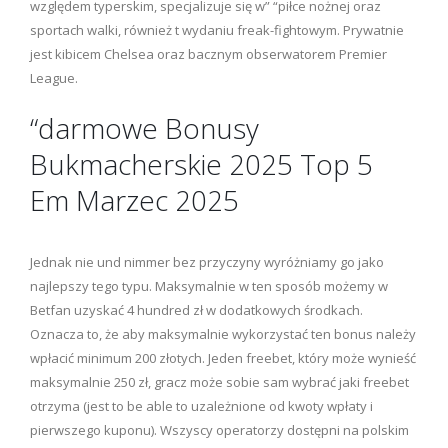
względem typerskim, specjalizuje się w” “piłce nożnej oraz
sportach walki, również t wydaniu freak-fightowym. Prywatnie
jest kibicem Chelsea oraz bacznym obserwatorem Premier
League.
“darmowe Bonusy
Bukmacherskie 2025 Top 5
Em Marzec 2025
Jednak nie und nimmer bez przyczyny wyróżniamy go jako
najlepszy tego typu. Maksymalnie w ten sposób możemy w
Betfan uzyskać 4 hundred zł w dodatkowych środkach.
Oznacza to, że aby maksymalnie wykorzystać ten bonus należy
wpłacić minimum 200 złotych. Jeden freebet, który może wynieść
maksymalnie 250 zł, gracz może sobie sam wybrać jaki freebet
otrzyma (jest to be able to uzależnione od kwoty wpłaty i
pierwszego kuponu). Wszyscy operatorzy dostępni na polskim