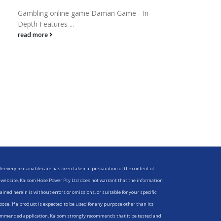
Gambling online game Daman Game - In-
1win
Depth Features ...
read
read more
e every reasonable care has been taken in preparation of the content of
 website, Kaisom Hose Power Pty Ltd does not warrant that the information
ained herein is without errors or omissions, or suitable for your specific
ose. If a product is expected to be used for any purpose other than its
mmended application, Kaisom strongly recommends that it be tested and