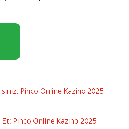
siniz: Pinco Online Kazino 2025
 Et: Pinco Online Kazino 2025