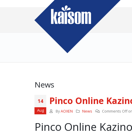
News
Pinco Online Kazin
14
Aug
By
AOXEN
News
Comments Off
on
Pinco Online Kazino