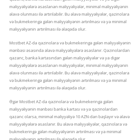
maliyyəliyələrə əsaslanan maliyyəliyələr, minimal maliyyəliyənin
əlavə olunması ilə artırılabilir. Bu əlavə maliyyəliyələr, qazinolara
və bukmekeringə gələn maliyyəliyənin artırılması və ya minimal
maliyyəliyənin artırılması ilə əlaqəda olur.
Mostbet AZ-da qazinolara və bukmekeringə gələn maliyyəliyənin
mənbəsi əsasında əlavə maliyyəliyələrə əsaslanır. Qazinolardan
qazanc, banka kartasından gələn maliyyəliyələr və ya digər
maliyyəliyələrə əsaslanan maliyyəliyələr, minimal maliyyəliyənin
əlavə olunması ilə artırılabilir. Bu əlavə maliyyəliyələr, qazinolara
və bukmekeringə gələn maliyyəliyənin artırılması və ya minimal
maliyyəliyənin artırılması ilə əlaqəda olur.
Əgər Mostbet AZ-da qazinolara və bukmekeringə gələn
maliyyəliyənin mənbəsi banka kartası və ya qazinolardan
qazanc olarsa, minimal maliyyəliyə 10 AZN-dan başlayır və əlavə
maliyyəliyələrə əsaslanır. Bu əlavə maliyyəliyələr, qazinolara və
bukmekeringə gələn maliyyəliyənin artırılması və ya minimal
maliyyəliyənin artırılması ilə əlaqəda olur.