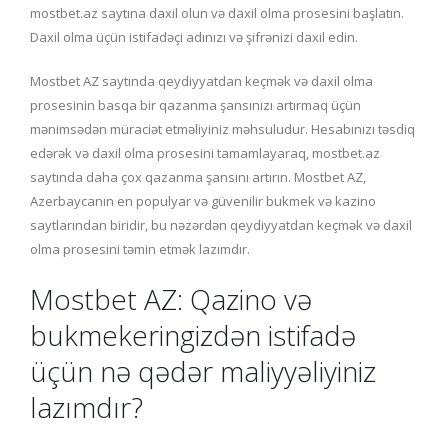
mostbet.az saytına daxil olun və daxil olma prosesini başlatın.
Daxil olma üçün istifadəçi adınızı və şifrənizi daxil edin.
Mostbet AZ saytında qeydiyyatdan keçmək və daxil olma
prosesinin basqa bir qazanma şansınızı artırmaq üçün
mənimsədən müraciət etməliyiniz məhsuludur. Hesabınızı təsdiq
edərək və daxil olma prosesini tamamlayaraq, mostbet.az
saytında daha çox qazanma şansını artırın. Mostbet AZ,
Azerbaycanın en populyar və güvenilir bukmek və kazino
saytlarından biridir, bu nəzərdən qeydiyyatdan keçmək və daxil
olma prosesini təmin etmək lazımdır.
Mostbet AZ: Qazino və
bukmekeringizdən istifadə
üçün nə qədər maliyyəliyiniz
lazımdır?