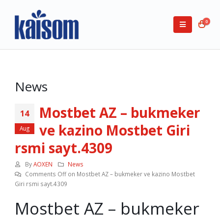
0
News
Mostbet AZ – bukmeker
14
ve kazino Mostbet Giri
Aug
rsmi sayt.4309
By
AOXEN
News
Comments Off
on Mostbet AZ – bukmeker ve kazino Mostbet
Giri rsmi sayt.4309
Mostbet AZ – bukmeker