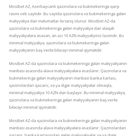
Mostbet AZ, Azerbaycanlı qazinolara və bukmekeringə qarşı
rəsmi veb saytıdır. Bu saytda qazinolara və bukmekeringə gələn
maliyyəliyə dair məlumatlar ilə tanış olunur. Mostbet AZ-da
qazinolara və bukmekeringə gələn maliyyəliyə dair əlaqəli
maliyyəliyələrə əsasən, ən azı 10 AZN maliyyəliyiniz lazımdır. Bu
minimal maliyyəliyə, qazinolara və bukmekeringə gələn
maliyyəliyənin baş verilə biləcəyi minimal qiymətidir.
Mostbet AZ-da qazinolara və bukmekeringə gələn maliyyəliyənin
mənbəsi əsasında əlavə maliyyəliyələrə əsaslanır. Qazinolara və
bukmekeringə gələn maliyyəliyənin mənbəsi banka kartası,
qazinolardan qazanc, və ya digər maliyyəliyələr olmaqla,
minimal maliyyəliyə 10 AZN-dan başlayır. Bu minimal maliyyəliyə,
qazinolara və bukmekeringə gələn maliyyəliyənin baş verilə
biləcəyi minimal qiymətidir.
Mostbet AZ-da qazinolara və bukmekeringə gələn maliyyəliyənin
mənbəsi əsasında əlavə maliyyəliyələrə əsaslanır. Qazinolardan
qazanc, banka kartasından gələn maliyyəliyələr və ya digər