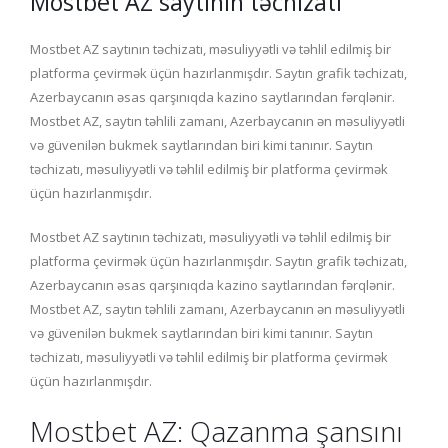
Mostbet AZ saytının təchizatı
Mostbet AZ saytının təchizatı, məsuliyyətli və təhlil edilmiş bir
platforma çevirmək üçün hazırlanmışdır. Saytın grafik təchizatı,
Azerbaycanın əsas qarşınıqda kazino saytlarından fərqlənir.
Mostbet AZ, saytın təhlili zamanı, Azerbaycanın ən məsuliyyətli
və güvenilən bukmek saytlarından biri kimi tanınır. Saytın
təchizatı, məsuliyyətli və təhlil edilmiş bir platforma çevirmək
üçün hazırlanmışdır.
Mostbet AZ saytının təchizatı, məsuliyyətli və təhlil edilmiş bir
platforma çevirmək üçün hazırlanmışdır. Saytın grafik təchizatı,
Azerbaycanın əsas qarşınıqda kazino saytlarından fərqlənir.
Mostbet AZ, saytın təhlili zamanı, Azerbaycanın ən məsuliyyətli
və güvenilən bukmek saytlarından biri kimi tanınır. Saytın
təchizatı, məsuliyyətli və təhlil edilmiş bir platforma çevirmək
üçün hazırlanmışdır.
Mostbet AZ: Qazanma şansını