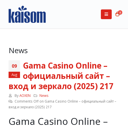
0
News
Gama Casino Online –
09
официальный сайт –
Aug
вход и зеркало (2025) 217
By
AOXEN
News
Comments Off
on Gama Casino Online – официальный сайт –
вход и зеркало (2025) 217
Gama Casino Online –