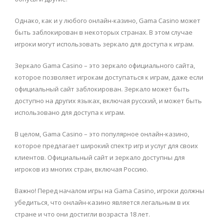
Однако, как и у любого онлайн-казино, Gama Casino может
быть заблокирован в некоторых странах. В этом случае
игроки могут использовать зеркало для доступа к играм.
Зеркало Gama Casino – это зеркало официального сайта,
которое позволяет игрокам доступаться к играм, даже если
официальный сайт заблокирован. Зеркало может быть
доступно на других языках, включая русский, и может быть
использовано для доступа к играм.
В целом, Gama Casino – это популярное онлайн-казино,
которое предлагает широкий спектр игр и услуг для своих
клиентов. Официальный сайт и зеркало доступны для
игроков из многих стран, включая Россию.
Важно! Перед началом игры на Gama Casino, игроки должны
убедиться, что онлайн-казино является легальным в их
стране и что они достигли возраста 18 лет.