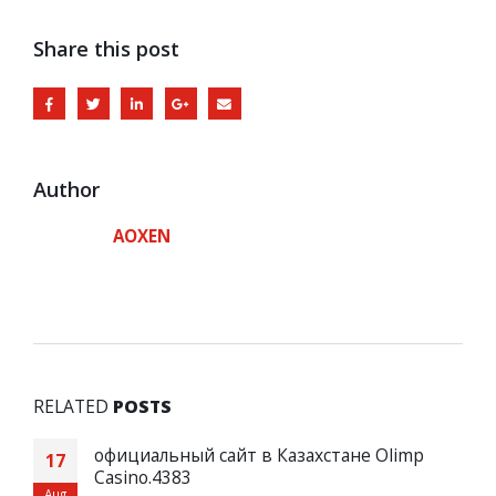
Share this post
Author
AOXEN
RELATED
POSTS
официальный сайт в Казахстане Olimp
17
Casino.4383
Aug