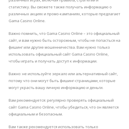
различных играх, включая правила, стратегии и
статистику. Вы сможете также получать информацию о
различных акциях и промо-кампаниях, которые предлагает
Gama Casino Online.
Важно помнить, что Gama Casino Online – это официальный
сайт, и вам нужно быть осторожным, чтобы не попасться на
фишинг или другие мошенничества. Вам нужно только
использовать официальный сайт Gama Casino Online,
чтобы играть и получать доступ к информации.
Важно: не используйте зеркало или альтернативный сайт,
потому что они могут быть фишинг-страницами, которые
могут украсть вашу личную информацию и деньги.
Вам рекомендуется: регулярно проверять официальный
сайт Gama Casino Online, чтобы убедиться, что он является
официальным и безопасным.
Вам также рекомендуется использовать только