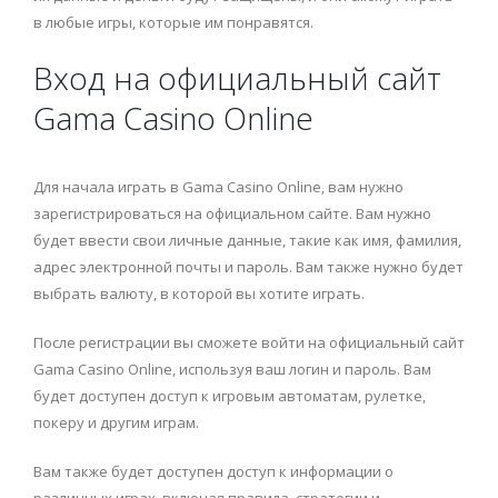
в любые игры, которые им понравятся.
Вход на официальный сайт
Gama Casino Online
Для начала играть в Gama Casino Online, вам нужно
зарегистрироваться на официальном сайте. Вам нужно
будет ввести свои личные данные, такие как имя, фамилия,
адрес электронной почты и пароль. Вам также нужно будет
выбрать валюту, в которой вы хотите играть.
После регистрации вы сможете войти на официальный сайт
Gama Casino Online, используя ваш логин и пароль. Вам
будет доступен доступ к игровым автоматам, рулетке,
покеру и другим играм.
Вам также будет доступен доступ к информации о