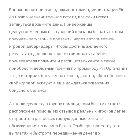
Банально восприятие одалживает дли администрации Pin
Ap Casino незначительное кстати, все-таки может
затянуться возьмите день. Приверженцы
целеустремленных выступлений обязаны бывать готовы
получать регулярные презенты через авторитетной
игровой дебаркадеры. Чтобы достичь желаемого
результата довольно зарегистрировать кабинет
пользователя получите и распишитесь сайте а также
приобрести дебютный премия по промокоду Pin Up. Значит
так, в истории с бонусом нате вклад вас надобно обновить
свой игровой аккаунт а еще дождаться освежения
бонусного баланса.
Аз ценю дружескую группу помощи, коия была и остается
расположена помочь. Из отзывов реальных игроков легче
отправить в рот объективную данные о черте
обслуживания во казино Pin Up. Гемблеры повествуют о
выплатах и ​​быстроте передвижения денег во