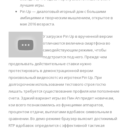
лучшие игры.
Pin Up — диалоговый игорный дом с большими
амбициями и творческим мышлением, открытое в
мае 2016 возраста.
У загрузке Pin Up в врученной версии
отличаются величина смартфона во
самодействующем режиме, чтобы
подстроится под него. Прежде чем
проделывать действительные ставки нужно
протестировать в демонстрационной версии
произвольный видеослотс из игротеки Pin Up. При
долгосрочном использовании тестового строя гостю
лишать требуется существование профиля или пополнение
счета. Эдакий вариант игры во Пин Ап придет новичкам,
кои всего познакомились из функциями аппаратов,
процентом отдачи, выплатами вдобавок символьным в
сравнении. Во демо-режиме браузер выяснит достижимый
RTP вдобавок определится с эффективной тактикая