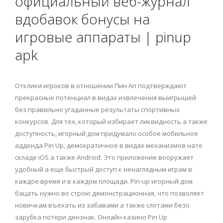
официальный веб-журнал
вдобавок бонусы на
игровые аппараты | pinup
apk
Отклики игроков в отношении Пин Ап подтверждают
прекрасные потенциал в видах извлечения выигрышей
без правильно угаданные результаты спортивных
конкурсов. Для тех, который избирает ликвидность а также
доступность, игорный дом придумало особое мобильное
адденда Pin Up, демократичное в видах механизмов нате
складе iOS а также Android. Это приложение вооружает
удобный а еще быстрый доступ к ненаглядным играм в
каждое время и в каждом площади. Pin-up игорный дом
бацать нужно во строю демонстрационная, что позволяет
новичкам въехать из забавами а также слотами безо
зарубка потери дензнак. Онлайн казино Pin Up