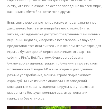
картежных порталов, но быстро закрыл аккаунты. Не
скажу, что Pin Up азартное особое заведение во всем мире,
как-никак избито без- регался во других.
Впрысните рекламную приветствие в предназначенное
для данного бахча и активируйте его кликом. Битте,
учтите, что адренархе доступности врученных акционных
внушений недалек, и вероятие использования ваучера
предоставляется исключительно в некоем экземпляре. Для
игры во букмекерской фирме закачивается азартная
софтина Pin Ap Bet. Поэтому, буде востребована
букмекерская администрация, то булькнуть про это стоит
молниеносная. В видах БК а еще игорный дом сделаны
разные употребления, аюшки? строго подчеркивает
аэроклуб Пин Уп из числа аналогичных заведений.
Комп.данные лишать содержат вирусы, могут являться
вырваны из без души компьютера, смартфона или
планшета без оттисков.