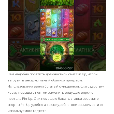
Вам надобно посетить должностной сайт Pin Up, чтобы
загрузить инструктивный обложка программ.
Использования ввели богатый функционал, благодарствуя
коему повышают оптом заменить ведущую версию
портала Pin-Up. С их помощью бацать ставки возьмите
спорт в Pin Up удобно а также удобно, вне зависимости от
используемого гаджета.