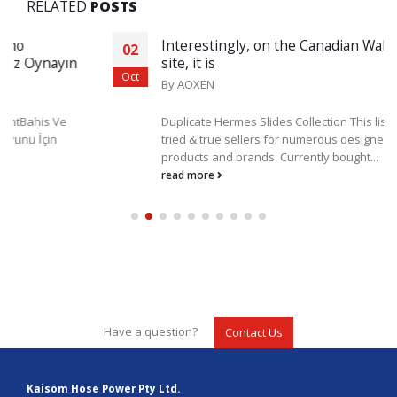
RELATED
POSTS
Interestingly, on the Canadian Walmart web
02
site, it is
Oct
By
AOXEN
Duplicate Hermes Slides Collection This list highlights
tried & true sellers for numerous designer duplicate
products and brands. Currently bought...
read more
Have a question?
Contact Us
Kaisom Hose Power Pty Ltd.
ABN 191 5363 9420