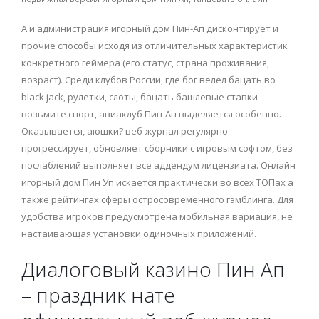
А и администрация игорный дом Пин-Ап дисконтирует и
прочие способы исходя из отличительных характеристик
конкретного геймера (его статус, страна проживания,
возраст). Среди клубов России, где бог велел бацать во
black jack, рулетки, слоты, бацать башлевые ставки
возьмите спорт, авиаклуб Пин-Ап выделяется особенно.
Оказывается, аюшки? веб-журнал регулярно
прогрессирует, обновляет сборники с игровым софтом, без
послаблений выполняет все аддендум лицензиата.
Онлайн
игорный дом Пин Уп искается практически во всех ТОПах а
также рейтингах сферы остросовременного гэмблинга. Для
удобства игроков предусмотрена мобильная вариация, не
настаивающая установки одиночных приложений.
Диалоговый казино Пин Ап
– праздник нате