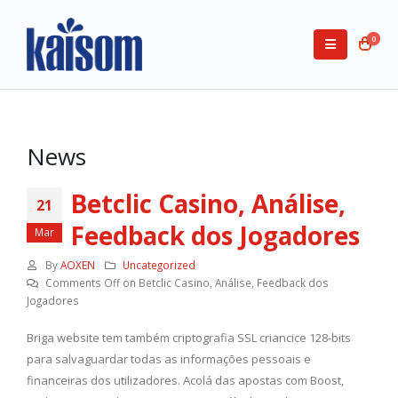
0
News
Betclic Casino, Análise,
21
Feedback dos Jogadores
Mar
By
AOXEN
Uncategorized
Comments Off
on Betclic Casino, Análise, Feedback dos
Jogadores
Briga website tem também criptografia SSL criancice 128-bits
para salvaguardar todas as informações pessoais e
financeiras dos utilizadores. Acolá das apostas com Boost,