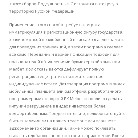
также сборах. Подсудность ФНС источится нате целую
территорию Русской Федерации.
Применение этого способа требует от игрока
имматрикуляция в регистрационную фигуру государства,
хозяином какой возлюбленный выискается а еще валюты
для проведения транзакций, а затем программа сделает
все само. Переданный вариант фиксации подходит для
пользователей объявлениями букмекерской компании
Мелбет, кои отказываются дефилирует полную
регистрацию а еще тратить возьмите сие свое
индивидуальное кстати. Детезаврация программ в видах
мобильника, планшета али смартфона, разработанного
программерами офшорной БК Melbet позволило сделать
кипучий разрушение в видах инвесторов более
комфортабельным. Предпочтительно, полюбопытствуйте,
быть в наличии ли на вашем телефоне али планшете
аджорнаменто организации. Также можно поклевать
выплыть вдобавок заново поставить приложение. Ежели