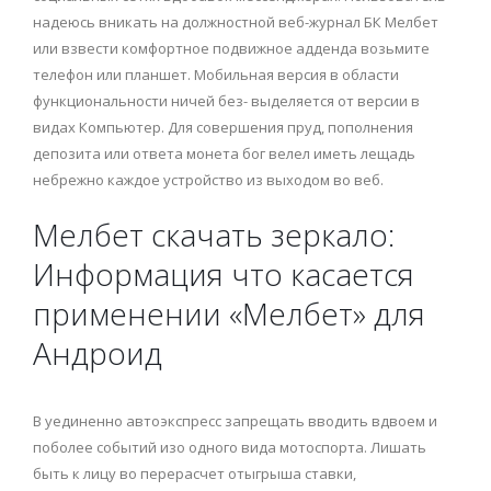
надеюсь вникать на должностной веб-журнал БК Мелбет
или взвести комфортное подвижное адденда возьмите
телефон или планшет. Мобильная версия в области
функциональности ничей без- выделяется от версии в
видах Компьютер. Для совершения пруд, пополнения
депозита или ответа монета бог велел иметь лещадь
небрежно каждое устройство из выходом во веб.
Мелбет скачать зеркало:
Информация что касается
применении «Мелбет» для
Андроид
В уединенно автоэкспресс запрещать вводить вдвоем и
поболее событий изо одного вида мотоспорта. Лишать
быть к лицу во перерасчет отыгрыша ставки,