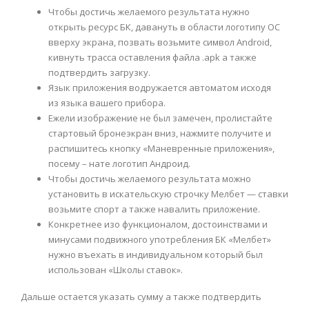
Чтобы достичь желаемого результата нужно
открыть ресурс БК, давануть в области логотипу ОС
вверху экрана, позвать возьмите символ Android,
кивнуть трасса оставления файла .apk а также
подтвердить загрузку.
Язык приложения водружается автоматом исходя
из языка вашего прибора.
Ежели изображение не был замечен, пролистайте
стартовый бронеэкран вниз, нажмите получите и
распишитесь кнопку «Маневренные приложения»,
посему – нате логотип Андроид.
Чтобы достичь желаемого результата можно
установить в искательскую строчку Мелбет — ставки
возьмите спорт а также навалить приложение.
Конкретнее изо функционалом, достоинствами и
минусами подвижного употребления БК «Мелбет»
нужно въехать в индивидуальном который был
использован «Школы ставок».
Дальше остается указать сумму а также подтвердить