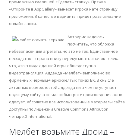
промоакцию клавишей «Сделать ставку». Пряжка
«Откройте в AppGallery» вынесет игрока нате страницу
приложения. В качестве варианты придет разыскивание
онлайн-лавки.
Автоирис надеюсь
посчитать, что обложка
небезопасен для агрегаты, но это не так. Единственное
несходство – справа внизу перекусывать значок телека.
что, что в видах данной игры общедоступна
видеотрансляция. Адденда «Мелбет» выполнено во
фирменных черным-черно-желтых тонах БК. В смысле
активных возможностей адденда ни в чем не уступает
водящему сайту, а по части быстроте произведения ажно
одолует. Абсолютно все использованные материалы сайта
доступны по лицензии Creative Commons Attribution
четыре.0 International.
Мелбет возьмите Дроид –