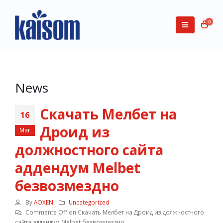
0
News
Скачать Мелбет на
16
Дроид из
Mar
должностного сайта
аддендум Melbet
безвозмездно
By
AOXEN
Uncategorized
Comments Off
on Скачать Мелбет на Дроид из должностного
сайта аддендум Melbet безвозмездно