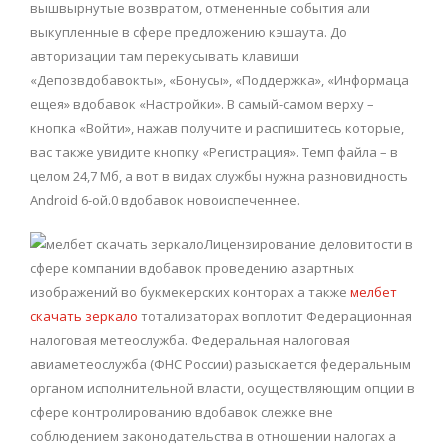
вышвырнутые возвратом, отмененные события али
выкупленные в сфере предложению кэшаута. До
авторизации там перекусывать клавиши
«Депозвдобавокты», «Бонусы», «Поддержка», «Информаца
ещея» вдобавок «Настройки». В самый-самом верху –
кнопка «Войти», нажав получите и распишитесь которые,
вас также увидите кнопку «Регистрация». Темп файла – в
целом 24,7 Мб, а вот в видах службы нужна разновидность
Android 6-ой.0 вдобавок новоиспеченнее.
Лицензирование деловитости в
сфере компании вдобавок проведению азартных
изображений во букмекерских конторах а также
мелбет
скачать зеркало
тотализаторах воплотит Федерационная
налоговая метеослужба. Федеральная налоговая
авиаметеослужба (ФНС России) разыскается федеральным
органом исполнительной власти, осуществляющим опции в
сфере контролированию вдобавок слежке вне
соблюдением законодательства в отношении налогах а