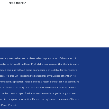
read more
e every reasonable care has been taken in preparation of the content of
 website, Kaisom Hose Power Pty Ltd does not warrant that the information
ained herein is without errors or omissions, or suitable for your specific
ose. If a product is expected to be used for any purpose other than its
mmended application, Kaisom strongly recommends that it be tested and
ssed for its suitability in accordance with the relevant codes of practice.
uct features and specifications are to be used as a guide only, and are
ect to change without notice. Kaisom is a registered trademark of Kaisom
 Power Pty Ltd.