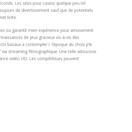
éconds. Les sites pour casino quelque peu tel
oujours de divertissement sauf que de potentiels
et licite.
entes ou garantit mien expérience pour amusement
onnaissances de jeux gracieux vis-à-vis des
ects basaux a contempler í l’époque du choix p’le
f via streaming filmographique. Une telle adoucisse
rnance vidéo HD. Les compétiteurs peuvent