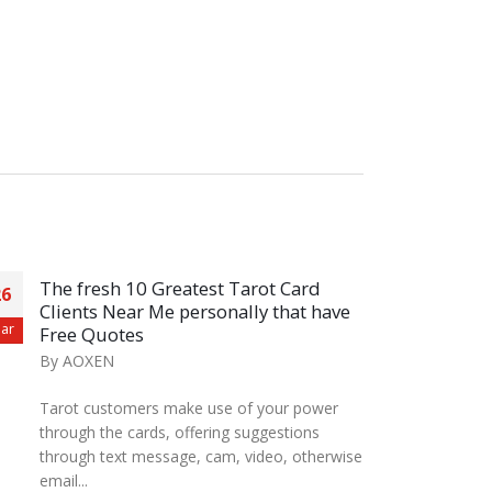
The fresh 10 Greatest Tarot Card
Atte
26
22
Clients Near Me personally that have
and 
ar
Jul
Free Quotes
arou
By
AOXEN
By
A
Tarot customers make use of your power
Atte
through the cards, offering suggestions
keyl
through text message, cam, video, otherwise
attac
email...
read