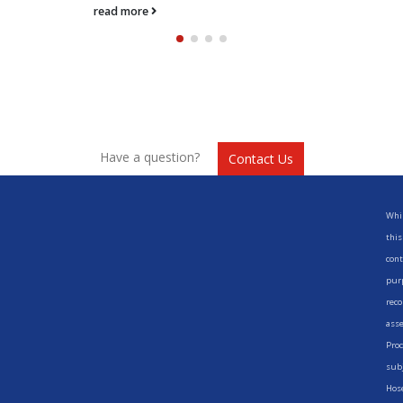
read more
Have a question?
Contact Us
Whil
this
cont
purp
reco
asse
Prod
subj
Hose