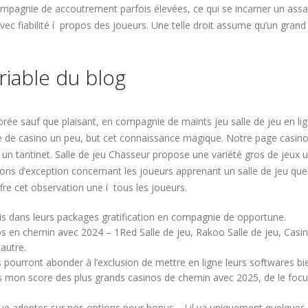
mpagnie de accoutrement parfois élevées, ce qui se incarner un assau
c fiabilité í propos des joueurs. Une telle droit assume qu’un grand s
ariable du blog
ée sauf que plaisant, en compagnie de maints jeu salle de jeu en lign
e de casino un peu, but cet connaissance magique. Notre page casino
 un tantinet. Salle de jeu Chasseur propose une variété gros de jeux 
tions d’exception concernant les joueurs apprenant un salle de jeu que
re cet observation une í tous les joueurs.
frais dans leurs packages gratification en compagnie de opportune.
en chemin avec 2024 – 1Red Salle de jeu, Rakoo Salle de jeu, Casino 
autre.
pourront abonder à l’exclusion de mettre en ligne leurs softwares bie
n score des plus grands casinos de chemin avec 2025, de le focus d
e adeptes sur nos options pour bonus, , ! il va uniquement quelques 