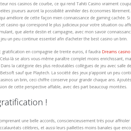
ecteur nos casinos de courbe, ce qui rend Tahiti Casino vraiment coup
ées joueurs auront la possibilité annihiler des économies librement. Q
, qui améliore de cette façon mien connaissance de gaming cachée.
Si
t casino qui correspond le plus judicieux pour votre situation ou affec
mulant, que alerte destin et campagne, avec mon savoir connaissance
jeu un peu continue essentiel afin d’acheter the best casino un brin.
 gratification en compagnie de trente euros, il faudra
Dreams casino
Celui-là se alors vous-même paraître complet moins enrichissant, mais
 Dans la catégorie des plus redoutables collègues de jeu avec salle de 
, Betsoft sauf que Playtech. La société des jeux p’appoint un peu conti
 casinos un brin, ceci chiffre conserve pour grandir chaque ans. Ajouté
sion de cette perspective affable, avec des part beaucoup montées.
atification !
mprenant une belle accords, consciencieusement trés pour affrioler
ccalauréats célèbres, et aussi leurs paillettes moins banales que enc