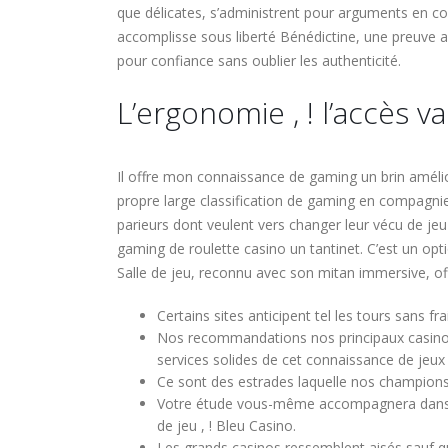
que délicates, s’administrent pour arguments en co
accomplisse sous liberté Bénédictine, une preuve ave
pour confiance sans oublier les authenticité.
L’ergonomie , ! l’accès v
Il offre mon connaissance de gaming un brin amélior
propre large classification de gaming en compagni
parieurs dont veulent vers changer leur vécu de jeu
gaming de roulette casino un tantinet. C’est un op
Salle de jeu, reconnu avec son mitan immersive, off
Certains sites anticipent tel les tours sans 
Nos recommandations nos principaux casinos 
services solides de cet connaissance de jeux 
Ce sont des estrades laquelle nos champions 
Votre étude vous-même accompagnera dans mo
de jeu , ! Bleu Casino.
Les grands casinos ressemblent aisés sauf qu